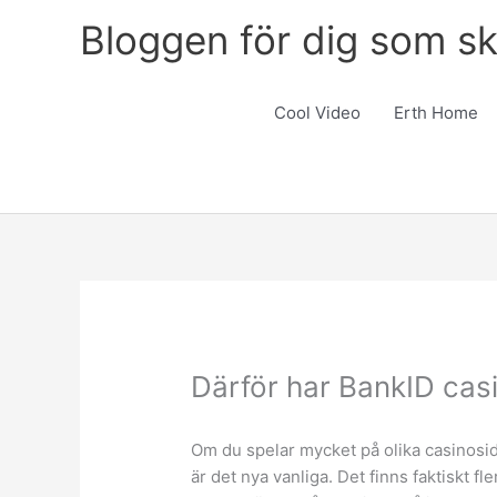
Skip
Bloggen för dig som skal
to
content
Cool Video
Erth Home
Därför har BankID casin
Om du spelar mycket på olika casinosid
är det nya vanliga. Det finns faktiskt fler