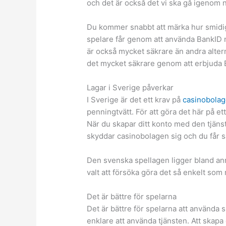
och det är också det vi ska gå igenom 
Du kommer snabbt att märka hur smidig
spelare får genom att använda BankID n
är också mycket säkrare än andra alter
det mycket säkrare genom att erbjuda B
Lagar i Sverige påverkar
I Sverige är det ett krav på
casinobola
penningtvätt. För att göra det här på ett
När du skapar ditt konto med den tjänst
skyddar casinobolagen sig och du får s
Den svenska spellagen ligger bland an
valt att försöka göra det så enkelt som 
Det är bättre för spelarna
Det är bättre för spelarna att använda 
enklare att använda tjänsten. Att skapa