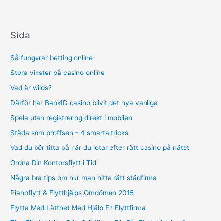
Sida
Så fungerar betting online
Stora vinster på casino online
Vad är wilds?
Därför har BankID casino blivit det nya vanliga
Spela utan registrering direkt i mobilen
Städa som proffsen – 4 smarta tricks
Vad du bör titta på när du letar efter rätt casino på nätet
Ordna Din Kontorsflytt i Tid
Några bra tips om hur man hitta rätt städfirma
Pianoflytt & Flytthjälps Omdömen 2015
Flytta Med Lätthet Med Hjälp En Flyttfirma