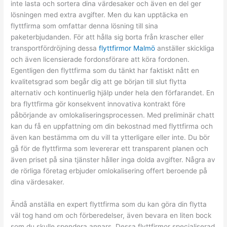
inte lasta och sortera dina värdesaker och även en del ger
lösningen med extra avgifter. Men du kan upptäcka en
flyttfirma som omfattar denna lösning till sina
paketerbjudanden. För att hålla sig borta från krascher eller
transportfördröjning dessa
flyttfirmor Malmö
anställer skickliga
och även licensierade fordonsförare att köra fordonen.
Egentligen den flyttfirma som du tänkt har faktiskt nått en
kvalitetsgrad som begår dig att ge början till slut flytta
alternativ och kontinuerlig hjälp under hela den förfarandet. En
bra flyttfirma gör konsekvent innovativa kontrakt före
påbörjande av omlokaliseringsprocessen. Med preliminär chatt
kan du få en uppfattning om din bekostnad med flyttfirma och
även kan bestämma om du vill ta ytterligare eller inte. Du bör
gå för de flyttfirma som levererar ett transparent planen och
även priset på sina tjänster håller inga dolda avgifter. Några av
de rörliga företag erbjuder omlokalisering offert beroende på
dina värdesaker.
Ändå anställa en expert flyttfirma som du kan göra din flytta
väl tog hand om och förberedelser, även bevara en liten bock
som du skulle spendera annars. Dessa flyttfirmor specialiserad