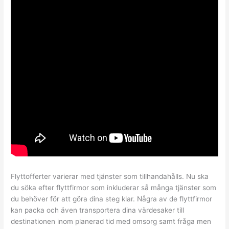
Flyttofferter varierar med tjänster som tillhandahålls. Nu ska
du söka efter flyttfirmor som inkluderar så många tjänster som
du behöver för att göra dina steg klar. Några av de flyttfirmor
kan packa och även transportera dina värdesaker till
destinationen inom planerad tid med omsorg samt fråga men