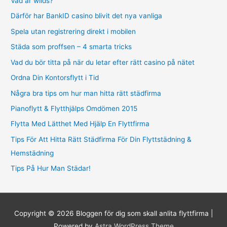
Vad är wilds?
Därför har BankID casino blivit det nya vanliga
Spela utan registrering direkt i mobilen
Städa som proffsen – 4 smarta tricks
Vad du bör titta på när du letar efter rätt casino på nätet
Ordna Din Kontorsflytt i Tid
Några bra tips om hur man hitta rätt städfirma
Pianoflytt & Flytthjälps Omdömen 2015
Flytta Med Lätthet Med Hjälp En Flyttfirma
Tips För Att Hitta Rätt Städfirma För Din Flyttstädning &
Hemstädning
Tips På Hur Man Städar!
Copyright © 2026
Bloggen för dig som skall anlita flyttfirma
|
Powered by
Astra WordPress Theme