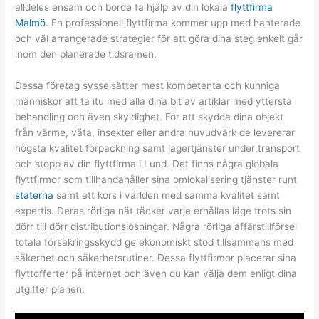
alldeles ensam och borde ta hjälp av din lokala
flyttfirma
Malmö
. En professionell flyttfirma kommer upp med hanterade
och väl arrangerade strategier för att göra dina steg enkelt går
inom den planerade tidsramen.
Dessa företag sysselsätter mest kompetenta och kunniga
människor att ta itu med alla dina bit av artiklar med yttersta
behandling och även skyldighet. För att skydda dina objekt
från värme, väta, insekter eller andra huvudvärk de levererar
högsta kvalitet förpackning samt lagertjänster under transport
och stopp av din flyttfirma i Lund. Det finns några globala
flyttfirmor som tillhandahåller sina omlokalisering tjänster runt
staterna
samt ett kors i världen med samma kvalitet samt
expertis. Deras rörliga nät täcker varje erhållas läge trots sin
dörr till dörr distributionslösningar. Några rörliga affärstillförsel
totala försäkringsskydd ge ekonomiskt stöd tillsammans med
säkerhet och säkerhetsrutiner. Dessa flyttfirmor placerar sina
flyttofferter på internet och även du kan välja dem enligt dina
utgifter planen.