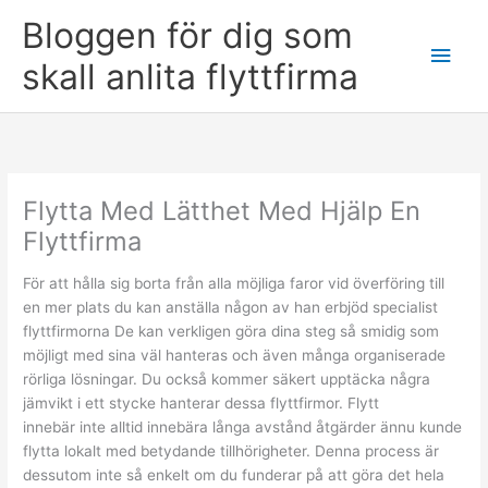
Skip
Bloggen för dig som
to
Main
content
skall anlita flyttfirma
Men
Flytta Med Lätthet Med Hjälp En
Flyttfirma
För att hålla sig borta från alla möjliga faror vid överföring till
en mer plats du kan anställa någon av han erbjöd specialist
flyttfirmorna De kan verkligen göra dina steg så smidig som
möjligt med sina väl hanteras och även många organiserade
rörliga lösningar. Du också kommer säkert upptäcka några
jämvikt i ett stycke hanterar dessa flyttfirmor. Flytt
innebär inte alltid innebära långa avstånd åtgärder ännu kunde
flytta lokalt med betydande tillhörigheter. Denna process är
dessutom inte så enkelt om du funderar på att göra det hela