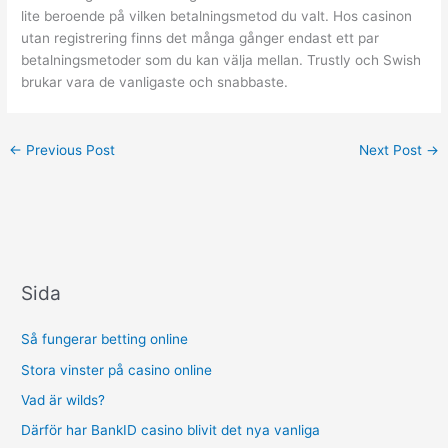
lite beroende på vilken betalningsmetod du valt. Hos casinon
utan registrering finns det många gånger endast ett par
betalningsmetoder som du kan välja mellan. Trustly och Swish
brukar vara de vanligaste och snabbaste.
←
Previous Post
Next Post
→
Sida
Så fungerar betting online
Stora vinster på casino online
Vad är wilds?
Därför har BankID casino blivit det nya vanliga