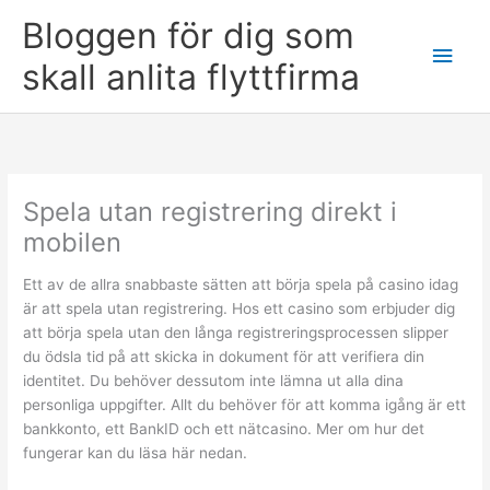
Skip
Bloggen för dig som
to
Main
content
skall anlita flyttfirma
Men
Spela utan registrering direkt i
mobilen
Ett av de allra snabbaste sätten att börja spela på casino idag
är att spela utan registrering. Hos ett casino som erbjuder dig
att börja spela utan den långa registreringsprocessen slipper
du ödsla tid på att skicka in dokument för att verifiera din
identitet. Du behöver dessutom inte lämna ut alla dina
personliga uppgifter. Allt du behöver för att komma igång är ett
bankkonto, ett BankID och ett nätcasino. Mer om hur det
fungerar kan du läsa här nedan.