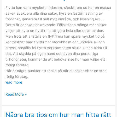
smarta
Flytta kan vara mycket mödosam, särskilt om du har en massa
tricks
saker. Evakuera alla dina saker, hyra en lastbil, lastning av
fordonet, generera till helt nytt område, och lossning allt …
Detta är ganska tidskrävande. Följaktligen många människor
väljer att hyra en flyttfirma att göra hela eller delar av den.
Men trots att anställa en flyttfirma kan spara mycket tid på
kontorsflytt med flyttfirmor stockhholm och undvika all och
stress, anställa fel flytta verksamheten skulle kunna bidra till
det. Att skydda på egen hand och även dina personliga
tillhörigheter, kommer du att behöva inse hur man väljer ett
rörligt företag.
Här är några punkter att tänka på när du söker efter en stor
rörlig företag.
read more
Ordna
Read More »
Din
Kontorsflytt
i
Några bra tips om hur man hitta rätt