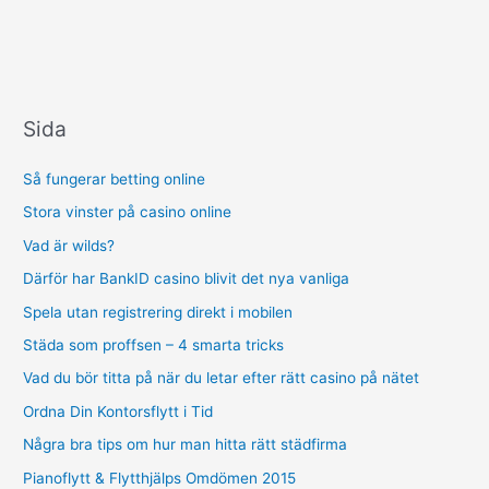
Man
Städar!
Sida
Så fungerar betting online
Stora vinster på casino online
Vad är wilds?
Därför har BankID casino blivit det nya vanliga
Spela utan registrering direkt i mobilen
Städa som proffsen – 4 smarta tricks
Vad du bör titta på när du letar efter rätt casino på nätet
Ordna Din Kontorsflytt i Tid
Några bra tips om hur man hitta rätt städfirma
Pianoflytt & Flytthjälps Omdömen 2015